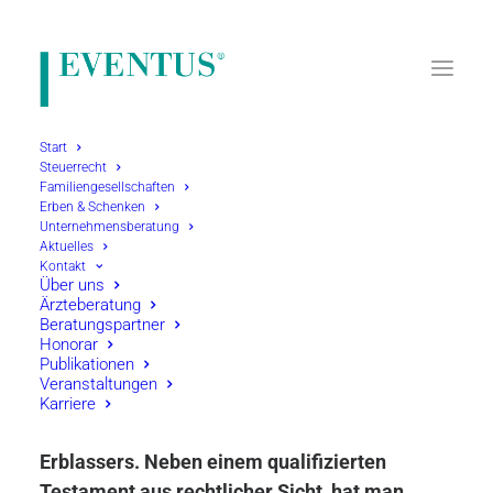
Start
Steuerrecht
Familiengesellschaften
Home
Erben & Schenken
Erben & Schenken
Erbschafts- Schenkungsteuer
Vererben mit Vernunft
Unternehmensberatung
Aktuelles
Kontakt
Über uns
Ärzteberatung
Beratungspartner
Honorar
Publikationen
Vererben mit Vernunft
Veranstaltungen
Karriere
Grundlage ist die Willensumsetzung des
Erblassers. Neben einem qualifizierten
Testament aus rechtlicher Sicht, hat man