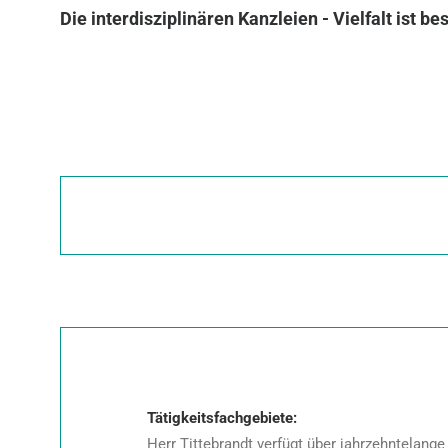
Die interdisziplinären Kanzleien - Vielfalt ist bes
Tätigkeitsfachgebiete:
Herr Tittebrandt verfügt über jahrzehntelang