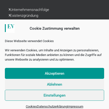
Unternehmensnachfolge
Existenzgründung
Ärzteberatung
Liquiditätsplanung
Cookie Zustimmung verwalten
Rechnungswesen
Datenschutzrecht
Diese Webseite verwendet Cookies
Finanzvorsorge
Wir verwenden Cookies, um Inhalte und Anzeigen zu personalisieren,
Funktionen für soziale Medien anbieten zu können und die Zugriffe auf
unsere Webseite zu analysieren und zu optimieren.
Akzeptieren
© 2026 Eventus – Steuerrecht Mannheim | with ♥ by
www.wolfgraphics.de
Ablehnen
Einstellungen
Impressum
|
Datenschutz
Cookies
Datenschutzerklärung
Impressum