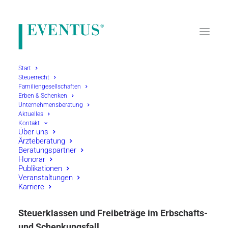
Start
Steuerrecht
Familiengesellschaften
Home
Erben & Schenken
Erben & Schenken
Erbschafts- Schenkungsteuer
Unternehmensberatung
Aktuelles
Steuerstätze und Freibeträge
Kontakt
Über uns
Ärzteberatung
Beratungspartner
Honorar
Publikationen
Veranstaltungen
Steuerstätze und Freibeträge
Karriere
Steuerklassen und Freibeträge im Erbschafts-
und Schenkungsfall