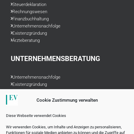
Steuerdeklaration
Rechnungswesen
Finanzbuchhaltung
Unternehmensnachfolge
Existenzgründung
Ärzteberatung
UNTERNEHMENSBERATUNG
Unternehmensnachfolge
Existenzgründung
Ärzteberatung
Liquiditätsplanung
Cookie Zustimmung verwalten
Rechnungswesen
Datenschutzrecht
Diese Webseite verwendet Cookies
Finanzvorsorge
Wir verwenden Cookies, um Inhalte und Anzeigen zu personalisieren,
Funktionen für soziale Medien anbieten zu können und die Zugriffe auf