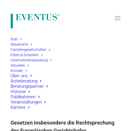
Start
Steuerrecht
Familiengesellschaften
Home
Steuerrecht
Internationales Steuerrecht
Erben & Schenken
Umsatzsteuer
Unternehmensberatung
Aktuelles
Kontakt
Über uns
Ärzteberatung
Beratungspartner
Honorar
Publikationen
Umsatzsteuer
Veranstaltungen
Karriere
Innerhalb der EU gilt neben nationalen
Gesetzen insbesondere die Rechtsprechung
des Europäischen Gerichtshofes.