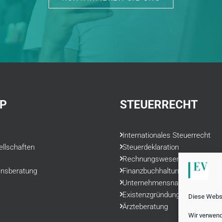
P
STEUERRECHT
Internationales Steuerrecht
ellschaften
Steuerdeklaration
Rechnungswesen
nsberatung
Finanzbuchhaltung
Unternehmensnachfolge
Existenzgründung
Diese Webs
Ärzteberatung
Wir verwend